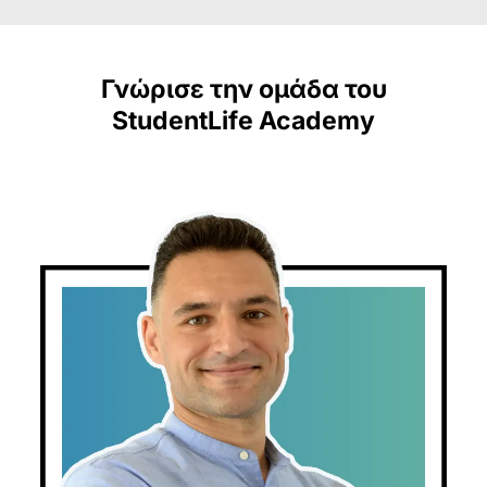
Γνώρισε την ομάδα του
StudentLife Academy