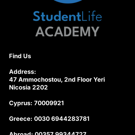
Find Us
Address:
47 Ammochostou, 2nd Floor Yeri
Nicosia 2202
Cyprus: 70009921
Greece: 0030 6944283781
Abroad: 00357 99344727