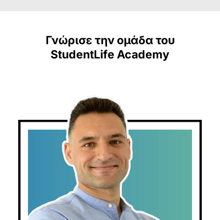
Γνώρισε την ομάδα του
StudentLife Academy