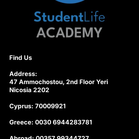
Find Us
Address:
47 Ammochostou, 2nd Floor Yeri
Nicosia 2202
Cyprus: 70009921
Greece: 0030 6944283781
Abroad: 00357 99344727