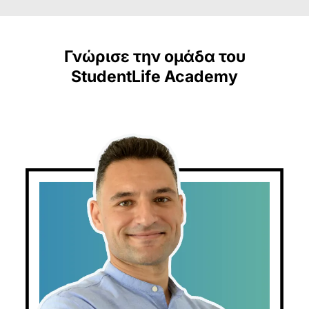
Γνώρισε την ομάδα του
StudentLife Academy