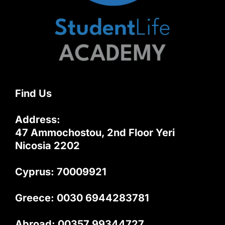
Find Us
Address:
47 Ammochostou, 2nd Floor Yeri
Nicosia 2202
Cyprus: 70009921
Greece: 0030 6944283781
Abroad: 00357 99344727